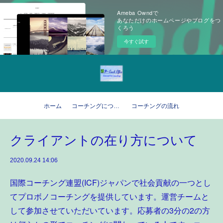
Ameba Owndで
あなただけのホームページやブログをつ
くろう
今すぐ試す
ホーム
コーチングについて
コーチングの流れ
クライアントの在り方について
2020.09.24 14:06
国際コーチング連盟(ICF)ジャパンで社会貢献の一つとし
てプロボノコーチングを提供しています。運営チームと
して参加させていただいています。応募者の3分の2の方