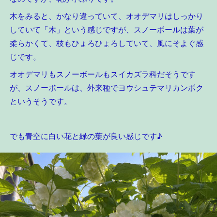
木をみると、かなり違っていて、オオデマリはしっかり
していて「木」という感じですが、スノーボールは葉が
柔らかくて、枝もひょろひょろしていて、風にそよぐ感
じです。
オオデマリもスノーボールもスイカズラ科だそうです
が、
スノーボールは、外来種でヨウシュテマリカンボク
というそうです。
でも青空に白い花と緑の葉が良い感じです♪