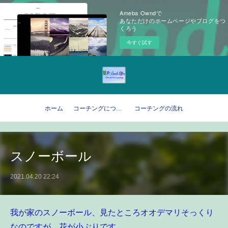
Ameba Owndで
あなただけのホームページやブログをつ
くろう
今すぐ試す
ホーム
コーチングについて
コーチングの流れ
スノーボール
2021.04.20 22:24
我が家のスノーボール、見たところオオデマリそっくり
なのですが、花が小ぶりです。