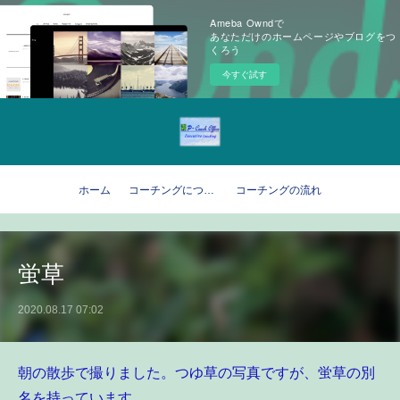
Ameba Owndで
あなただけのホームページやブログをつ
くろう
今すぐ試す
ホーム
コーチングについて
コーチングの流れ
蛍草
2020.08.17 07:02
朝の散歩で撮りました。つゆ草の写真ですが、蛍草の別
名を持っています。