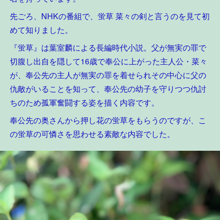
先ごろ、NHKの番組で、蛍草 菜々の剣と言うのを見て初
めて知りました。
『蛍草』は葉室麟による長編時代小説。父が無実の罪で
切腹し出自を隠して16歳で奉公に上がった主人公・菜々
が、奉公先の主人が無実の罪を着せられその中心に父の
仇敵がいることを知って、奉公先の幼子を守りつつ仇討
ちのため孤軍奮闘する姿を描く内容です。
奉公先の奥さんから押し花の蛍草をもらうのですが、こ
の蛍草の可憐さを思わせる素敵な内容でした。