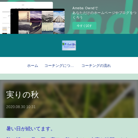
Ameba Owndで
あなただけのホームページやブログをつ
くろう
今すぐ試す
ホーム
コーチングについて
コーチングの流れ
実りの秋
2020.08.30 10:31
暑い日が続いてます。