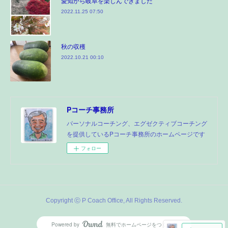
愛知から岐阜を楽しんできました
2022.11.25 07:50
秋の収穫
2022.10.21 00:10
Pコーチ事務所
パーソナルコーチング、エグゼクティブコーチング
を提供しているPコーチ事務所のホームページです
フォロー
Copyright ⓒ P Coach Office, All Rights Reserved.
Powered by
無料でホームページをつくろう
AmebaOwnd